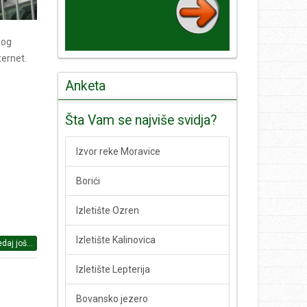
nog
ternet.
Anketa
Šta Vam se najviše svidja?
Izvor reke Moravice
Borići
Izletište Ozren
Izletište Kalinovica
daj još...
Izletište Lepterija
Bovansko jezero