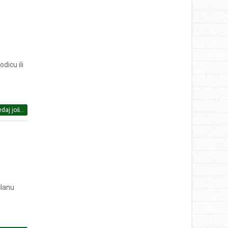
dicu ili
daj još...
članu