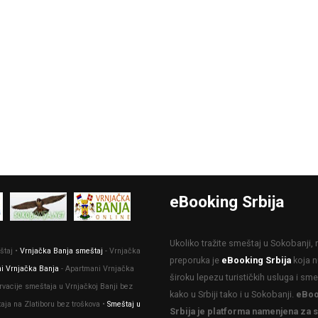
eBooking Srbija
Ukoliko tražite smeštaj u Sokobanji,
štaj •
Vrnjačka Banja smeštaj
- Vrnjačka
preporuka je
eBooking Srbija
koja n
i Vrnjačka Banja
- Apartmani Vrnjačka
široku lepezu turističkih usluga i sm
rvacije smeštaja u Vrnjačkoj Banji bez
kako u Srbiji tako i u Sokobanji.
eBoo
taja na Zlatiboru bez troškova •
Smeštaj u
Srbija je platforma namenjena za s