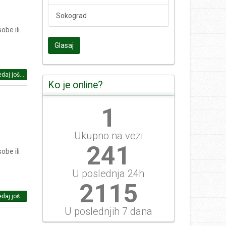
Sokograd
obe ili
Glasaj
daj još...
Ko je online?
1
Ukupno na vezi
258
obe ili
U poslednja 24h
2266
daj još...
U poslednjih 7 dana