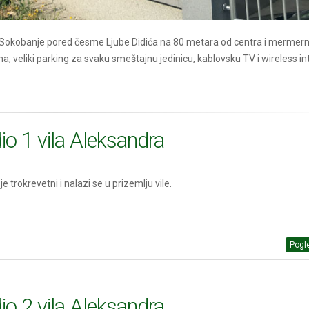
 Sokobanje pored česme Ljube Didića na 80 metara od centra i mermer
na, veliki parking za svaku smeštajnu jedinicu, kablovsku TV i wireless in
io 1 vila Aleksandra
je trokrevetni i nalazi se u prizemlju vile.
Pogle
io 2 vila Aleksandra