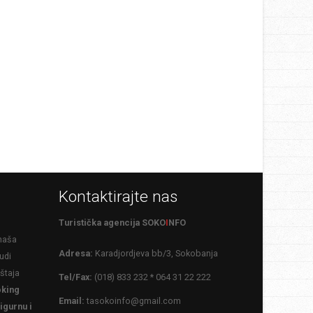
Kontaktirajte nas
Turistička agencija SOKO
I
NFO
 naša
Adresa:
Karadjordjeva bb/3, Sokobanja
udi
eštaja
Tel/Fax:
(018) 833 232 * 064 31 22 222
king
Email:
tasokoinfo@gmail.com
igurnu i