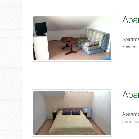
Apar
Apartman
5 osoba.
Apar
Apartman
porodicu