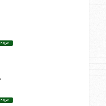
daj još...
a
daj još...