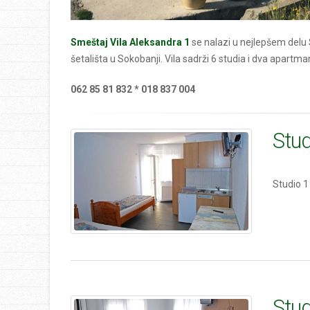
Smeštaj Vila Aleksandra 1
se nalazi u nejlepšem delu
šetališta u Sokobanji. Vila sadrži 6 studia i dva apartma
062 85 81 832 * 018 837 004
Stud
Studio 1 
Stud