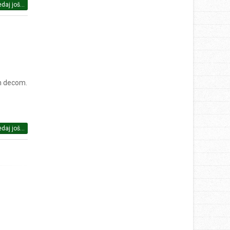
daj još...
om decom.
daj još...