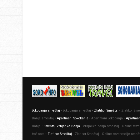
Sokobanja smeštaj
- Sokobanja smeštaj •
Zlatibor Smeštaj
- Zlatibor Sme
Banja smeštaj •
Apartmani Sokobanja
- Apartmani Sokobanja •
Apartman
Banja •
Smeštaj Vrnjačka Banja
- Vrnjačka banja smeštaj - Online reze
troškova •
Zlatibor Smeštaj
- Zlatibor Smeštaj - Online rezervacije smeš