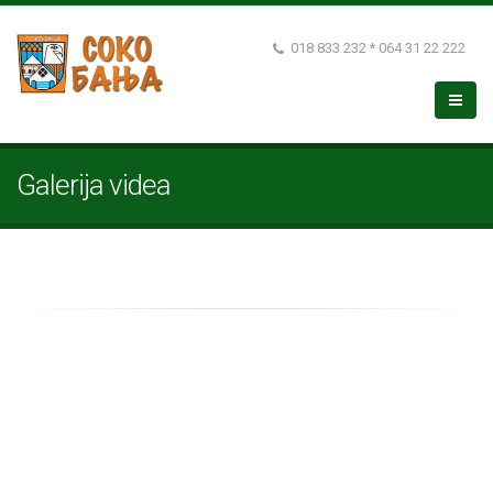
018 833 232 * 064 31 22 222
Galerija videa