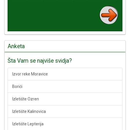
Anketa
Šta Vam se najviše svidja?
Izvor reke Moravice
Borići
Izletište Ozren
Izletište Kalinovica
Izletište Lepterija