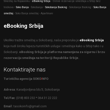
Smeštaj na Kopaoniku •
eBooking Srbija
- Оnline rezervacije smeštaja u Srbiji bez
troškova •
Soko Banja
- Sokobanja •
Sokobanja Booking
- Sokobanja Booking •
Soko Banja
smeštaj
- Soko Banja smeštaj - Apartmani
eBooking Srbija
Ukoliko tražite smeštaj u Sokobanji, naša preporuka je
eBooking Srbija
koja nudi široku lepezu turističkih usluga i smeštaja kako u Srbiji tako i u
Sokobanji.
eBooking Srbija je platforma namenjena za sigurnu i brzu
rezervaciju smeštaja na teritoriji Republike Srbije.
Kontaktirajte nas
Turistička agencija SOKO
I
NFO
Adresa:
Karadjordjeva bb/3, Sokobanja
Tel/Fax:
(018) 833 232 * 064 31 22 222
Email:
tasokoinfo@gmail.com