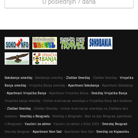
U poslednjih 7 dana
Sokobanja smeštaj
- Sokobanja smeštaj •
Zlatibor Smeštaj
- Zlatibor Smeštaj •
Vrnjačka
Banja smeštaj
- Vrnjačka Banja smeštaj •
Apartmani Sokobanja
- Apartmani Sokobanja
•
Apartmani Vrnjačka Banja
- Apartmani Vrnjačka Banja •
Smeštaj Vrnjačka Banja
-
Vrnjačka banja smeštaj - Online rezervacije smeštaja u Vrnjačkoj Banji bez troškova
•
Zlatibor Smeštaj
- Zlatibor Smeštaj - Online rezervacije smeštaja na Zlatiboru bez
troškova •
Smeštaj u Beogradu
- Smeštaj u Beogradu - Stan na dan Beograd, apartmani
u Beogradu •
Vaučeri za odmor
- Vaučeri za odmor u Srbiji 2023 •
Smestaj Beograd
-
Smestaj Beograd •
Apartmani Novi Sad
- Apartmani Novi Sad •
Smeštaj na Kopaoniku
-