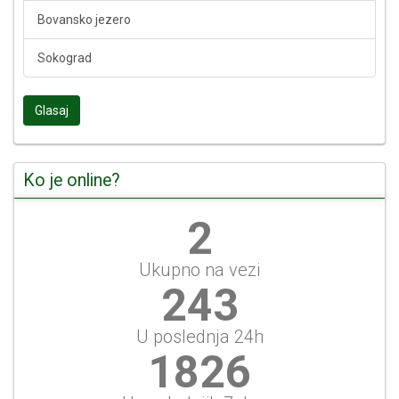
Bovansko jezero
Sokograd
Glasaj
Ko je online?
2
Ukupno na vezi
271
U poslednja 24h
2037