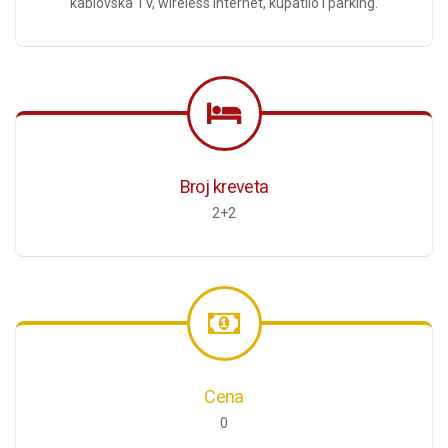
kablovska TV, wireless internet, kupatilo i parking.
Broj kreveta
2+2
Cena
0