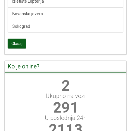
Izletište Lepterija
Bovansko jezero
Sokograd
Glasaj
Ko je online?
2
Ukupno na vezi
291
U poslednja 24h
2113