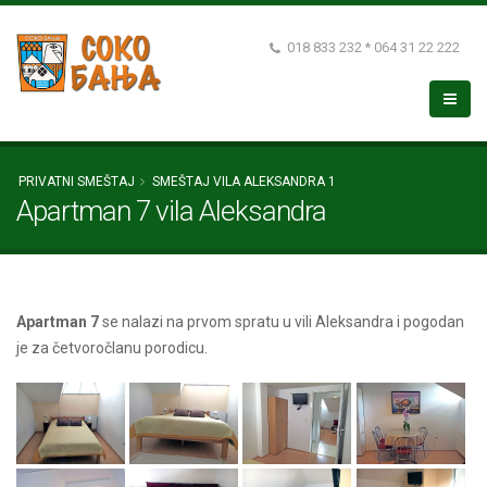
018 833 232 * 064 31 22 222
PRIVATNI SMEŠTAJ
SMEŠTAJ VILA ALEKSANDRA 1
Apartman 7 vila Aleksandra
Apartman 7
se nalazi na prvom spratu u vili Aleksandra i pogodan
je za četvoročlanu porodicu.