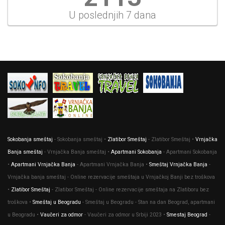
U poslednjih 7 dana
Sokobanja smeštaj
- Sokobanja smeštaj •
Zlatibor Smeštaj
- Zlatibor Smeštaj •
Vrnjačka
Banja smeštaj
- Vrnjačka Banja smeštaj •
Apartmani Sokobanja
- Apartmani Sokobanja
•
Apartmani Vrnjačka Banja
- Apartmani Vrnjačka Banja •
Smeštaj Vrnjačka Banja
-
Vrnjačka banja smeštaj - Online rezervacije smeštaja u Vrnjačkoj Banji bez troškova
•
Zlatibor Smeštaj
- Zlatibor Smeštaj - Online rezervacije smeštaja na Zlatiboru bez
troškova •
Smeštaj u Beogradu
- Smeštaj u Beogradu - Stan na dan Beograd, apartmani
u Beogradu •
Vaučeri za odmor
- Vaučeri za odmor u Srbiji 2023 •
Smestaj Beograd
-