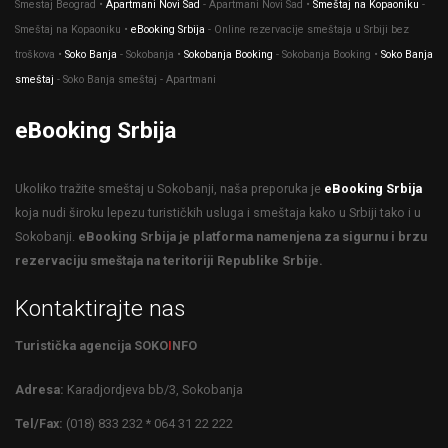
Smestaj Beograd •
Apartmani Novi Sad
- Apartmani Novi Sad •
Smeštaj na Kopaoniku
-
Smeštaj na Kopaoniku •
eBooking Srbija
- Оnline rezervacije smeštaja u Srbiji bez
troškova •
Soko Banja
- Sokobanja •
Sokobanja Booking
- Sokobanja Booking •
Soko Banja
smeštaj
- Soko Banja smeštaj - Apartmani
eBooking Srbija
Ukoliko tražite smeštaj u Sokobanji, naša preporuka je
eBooking Srbija
koja nudi široku lepezu turističkih usluga i smeštaja kako u Srbiji tako i u
Sokobanji.
eBooking Srbija je platforma namenjena za sigurnu i brzu
rezervaciju smeštaja na teritoriji Republike Srbije.
Kontaktirajte nas
Turistička agencija SOKO
I
NFO
Adresa:
Karadjordjeva bb/3, Sokobanja
Tel/Fax:
(018) 833 232 * 064 31 22 222