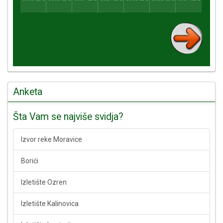
Anketa
Šta Vam se najviše svidja?
Izvor reke Moravice
Borići
Izletište Ozren
Izletište Kalinovica