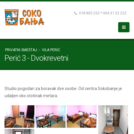
018 833 232 * 064 31 22 222
PRIVATNI SMEŠTAJ
VILA PERIĆ
Perić 3 - Dvokrevetni
Studio pogodan za boravak dve osobe. Od centra Sokobanje je
udaljen oko stotinak metara.