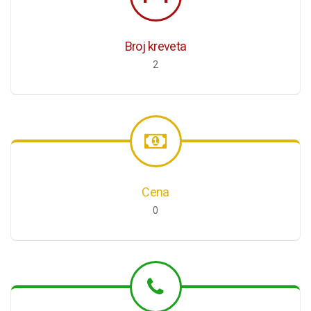
Broj kreveta
2
Cena
0