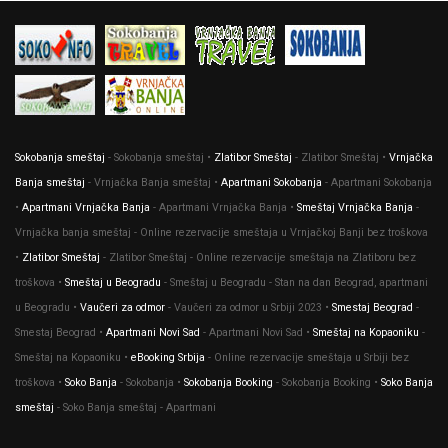
Sokobanja smeštaj
- Sokobanja smeštaj •
Zlatibor Smeštaj
- Zlatibor Smeštaj •
Vrnjačka
Banja smeštaj
- Vrnjačka Banja smeštaj •
Apartmani Sokobanja
- Apartmani Sokobanja
•
Apartmani Vrnjačka Banja
- Apartmani Vrnjačka Banja •
Smeštaj Vrnjačka Banja
-
Vrnjačka banja smeštaj - Online rezervacije smeštaja u Vrnjačkoj Banji bez troškova
•
Zlatibor Smeštaj
- Zlatibor Smeštaj - Online rezervacije smeštaja na Zlatiboru bez
troškova •
Smeštaj u Beogradu
- Smeštaj u Beogradu - Stan na dan Beograd, apartmani
u Beogradu •
Vaučeri za odmor
- Vaučeri za odmor u Srbiji 2023 •
Smestaj Beograd
-
Smestaj Beograd •
Apartmani Novi Sad
- Apartmani Novi Sad •
Smeštaj na Kopaoniku
-
Smeštaj na Kopaoniku •
eBooking Srbija
- Оnline rezervacije smeštaja u Srbiji bez
troškova •
Soko Banja
- Sokobanja •
Sokobanja Booking
- Sokobanja Booking •
Soko Banja
smeštaj
- Soko Banja smeštaj - Apartmani