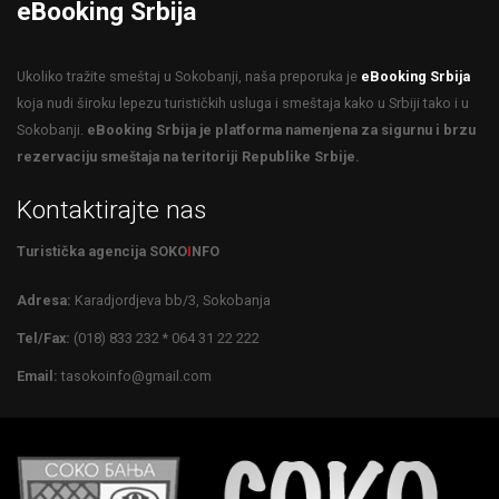
eBooking Srbija
Ukoliko tražite smeštaj u Sokobanji, naša preporuka je
eBooking Srbija
koja nudi široku lepezu turističkih usluga i smeštaja kako u Srbiji tako i u
Sokobanji.
eBooking Srbija je platforma namenjena za sigurnu i brzu
rezervaciju smeštaja na teritoriji Republike Srbije.
Kontaktirajte nas
Turistička agencija SOKO
I
NFO
Adresa:
Karadjordjeva bb/3, Sokobanja
Tel/Fax:
(018) 833 232 * 064 31 22 222
Email:
tasokoinfo@gmail.com