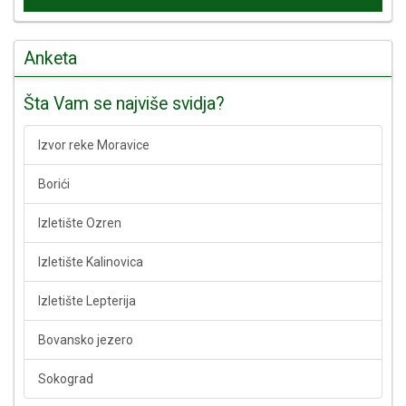
Anketa
Šta Vam se najviše svidja?
Izvor reke Moravice
Borići
Izletište Ozren
Izletište Kalinovica
Izletište Lepterija
Bovansko jezero
Sokograd