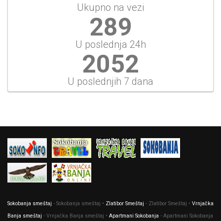
Ukupno na vezi
310
U poslednja 24h
2199
U poslednjih 7 dana
Sokobanja smeštaj
- Sokobanja smeštaj •
Zlatibor Smeštaj
- Zlatibor Smeštaj •
Vrnjačka
Banja smeštaj
- Vrnjačka Banja smeštaj •
Apartmani Sokobanja
- Apartmani Sokobanja