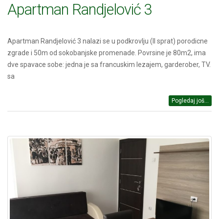
Apartman Randjelović 3
Apartman Randjelović 3 nalazi se u podkrovlju (ll sprat) porodicne
zgrade i 50m od sokobanjske promenade. Povrsine je 80m2, ima
dve spavace sobe: jedna je sa francuskim lezajem, garderober, TV.
sa
Pogledaj još...