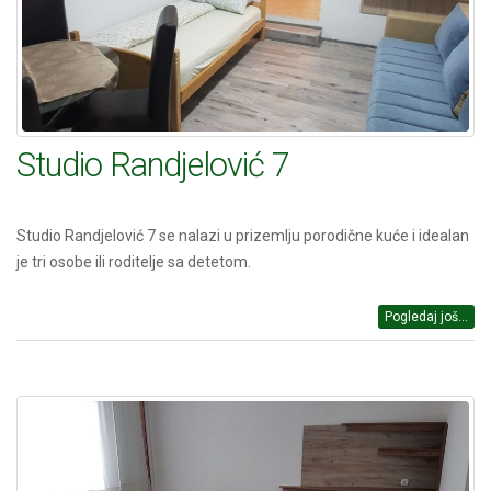
Studio Randjelović 7
Studio Randjelović 7 se nalazi u prizemlju porodične kuće i idealan
je tri osobe ili roditelje sa detetom.
Pogledaj još...