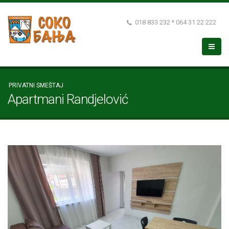
018 833 232 * 064 31 22 222
PRIVATNI SMEŠTAJ
Apartmani Randjelović