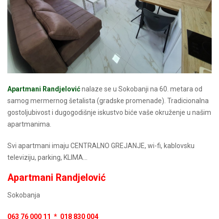
Apartmani Randjelović
nalaze se u Sokobanji na 60. metara od
samog mermernog šetalista (gradske promenade). Tradicionalna
gostoljubivost i dugogodišnje iskustvo biće vaše okruženje u našim
apartmanima.
Svi apartmani imaju CENTRALNO GREJANJE, wi-fi, kablovsku
televiziju, parking, KLIMA...
Apartmani Randjelović
Sokobanja
063 76 000 11 * 018 830 004