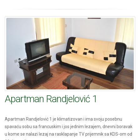
Apartman Randjelović 1
Apartman Randjelović 1 je klimatizovan i ima svoju posebnu
spavaću sobu sa francuskim i jos jednim lezajem, dnevni boravak
u kome se nalazi lezaj na rasklapanje TV prijemnik sa KDS-om od