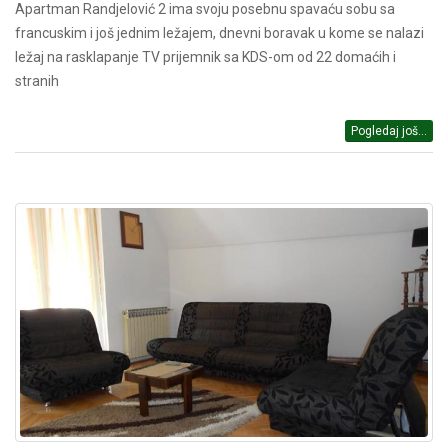
Apartman Randjelović 2 ima svoju posebnu spavaću sobu sa
francuskim i još jednim ležajem, dnevni boravak u kome se nalazi
ležaj na rasklapanje TV prijemnik sa KDS-om od 22 domaćih i
stranih
Pogledaj još...