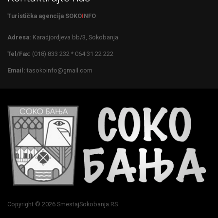
Turistička agencija SOKO
I
NFO
Adresa:
Karadjordjeva bb/3, Sokobanja
Tel/Fax:
(018) 833 232 * 064 31 22 222
Email:
tasokoinfo@gmail.com
Copyright © 2026 SmestajSokobanja.RS