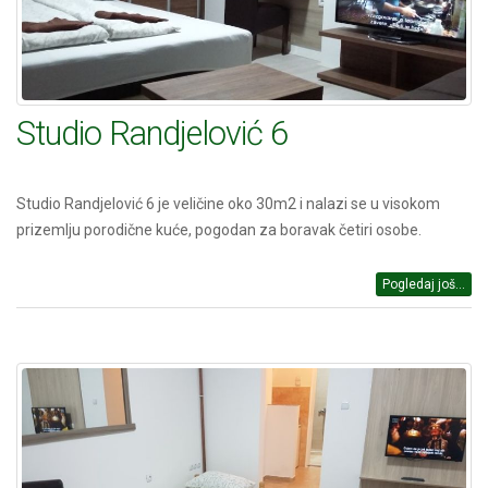
Studio Randjelović 6
Studio Randjelović 6 je veličine oko 30m2 i nalazi se u visokom
prizemlju porodične kuće, pogodan za boravak četiri osobe.
Pogledaj još...