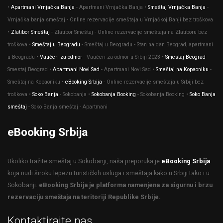
•
Apartmani Vrnjačka Banja
- Apartmani Vrnjačka Banja •
Smeštaj Vrnjačka Banja
-
Vrnjačka banja smeštaj - Online rezervacije smeštaja u Vrnjačkoj Banji bez troškova
•
Zlatibor Smeštaj
- Zlatibor Smeštaj - Online rezervacije smeštaja na Zlatiboru bez
troškova •
Smeštaj u Beogradu
- Smeštaj u Beogradu - Stan na dan Beograd, apartmani
u Beogradu •
Vaučeri za odmor
- Vaučeri za odmor u Srbiji 2023 •
Smestaj Beograd
-
Smestaj Beograd •
Apartmani Novi Sad
- Apartmani Novi Sad •
Smeštaj na Kopaoniku
-
Smeštaj na Kopaoniku •
eBooking Srbija
- Оnline rezervacije smeštaja u Srbiji bez
troškova •
Soko Banja
- Sokobanja •
Sokobanja Booking
- Sokobanja Booking •
Soko Banja
smeštaj
- Soko Banja smeštaj - Apartmani
eBooking Srbija
Ukoliko tražite smeštaj u Sokobanji, naša preporuka je
eBooking Srbija
koja nudi široku lepezu turističkih usluga i smeštaja kako u Srbiji tako i u
Sokobanji.
eBooking Srbija je platforma namenjena za sigurnu i brzu
rezervaciju smeštaja na teritoriji Republike Srbije.
Kontaktirajte nas