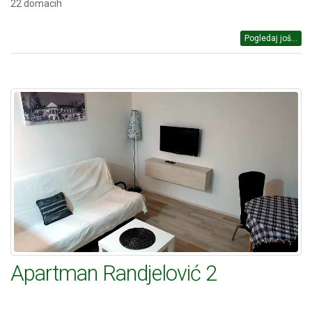
22 domacih
Pogledaj još...
Apartman Randjelović 2