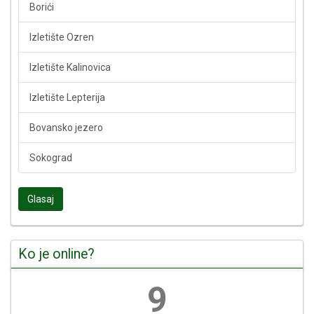
Borići
Izletište Ozren
Izletište Kalinovica
Izletište Lepterija
Bovansko jezero
Sokograd
Glasaj
Ko je online?
10