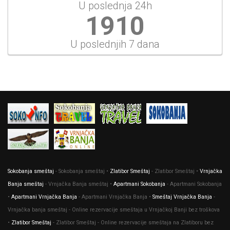
U poslednja 24h
2204
U poslednjih 7 dana
Sokobanja smeštaj
- Sokobanja smeštaj •
Zlatibor Smeštaj
- Zlatibor Smeštaj •
Vrnjačka
Banja smeštaj
- Vrnjačka Banja smeštaj •
Apartmani Sokobanja
- Apartmani Sokobanja
•
Apartmani Vrnjačka Banja
- Apartmani Vrnjačka Banja •
Smeštaj Vrnjačka Banja
-
Vrnjačka banja smeštaj - Online rezervacije smeštaja u Vrnjačkoj Banji bez troškova
•
Zlatibor Smeštaj
- Zlatibor Smeštaj - Online rezervacije smeštaja na Zlatiboru bez