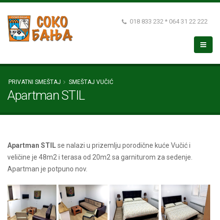
018 833 232 * 064 31 22 222
PRIVATNI SMEŠTAJ
SMEŠTAJ VUČIĆ
Apartman STIL
Apartman STIL
se nalazi u prizemlju porodične kuće Vučić i
veličine je 48m2 i terasa od 20m2 sa garniturom za sedenje.
Apartman je potpuno nov.