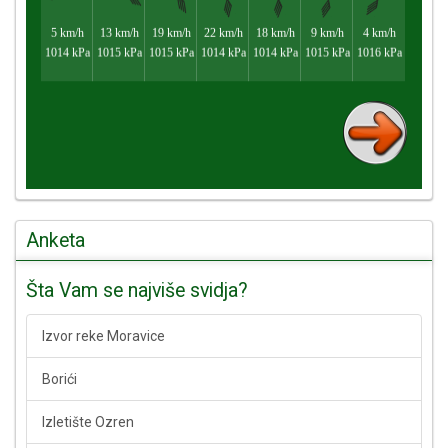
Anketa
Šta Vam se najviše svidja?
Izvor reke Moravice
Borići
Izletište Ozren