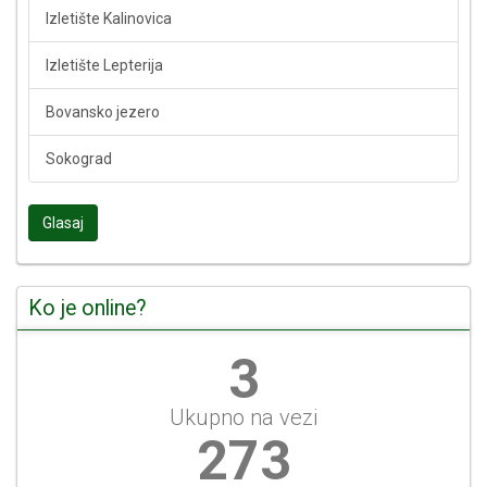
Izletište Kalinovica
Izletište Lepterija
Bovansko jezero
Sokograd
Glasaj
Ko je online?
3
Ukupno na vezi
292