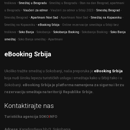
troškova •
Smeštaj u Beogradu
- Smeštaj u Beogradu - Stan na dan Beograd, apartmani
u Beogradu •
Vaučeri za odmor
- Vaučeri za odmor u Srbiji 2023 •
Smestaj Beograd
-
Smestaj Beograd •
Apartmani Novi Sad
- Apartmani Novi Sad •
Smeštaj na Kopaoniku
-
Smeštaj na Kopaoniku •
eBooking Srbija
- Оnline rezervacije smeštaja u Srbiji bez
troškova •
Soko Banja
- Sokobanja •
Sokobanja Booking
- Sokobanja Booking •
Soko Banja
smeštaj
- Soko Banja smeštaj - Apartmani
eBooking Srbija
Ukoliko tražite smeštaj u Sokobanji, naša preporuka je
eBooking Srbija
koja nudi široku lepezu turističkih usluga i smeštaja kako u Srbiji tako i u
Sokobanji.
eBooking Srbija je platforma namenjena za sigurnu i brzu
rezervaciju smeštaja na teritoriji Republike Srbije.
Kontaktirajte nas
Turistička agencija SOKO
I
NFO
Adresa:
Karadjordjeva bb/3, Sokobanja