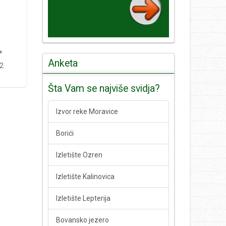
*
Anketa
2
Šta Vam se najviše svidja?
Izvor reke Moravice
Borići
Izletište Ozren
Izletište Kalinovica
Izletište Lepterija
Bovansko jezero