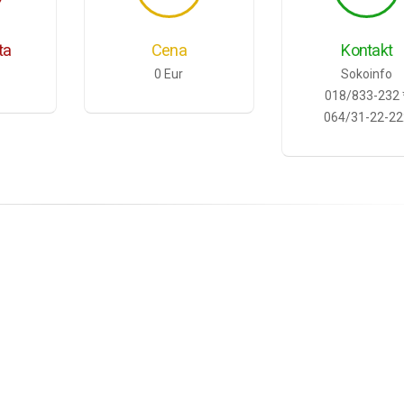
ta
Cena
Kontakt
0 Eur
Sokoinfo
018/833-232 
064/31-22-22