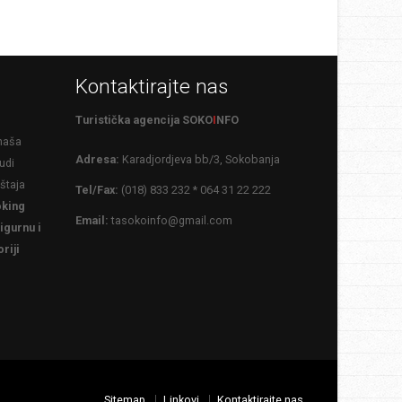
Kontaktirajte nas
Turistička agencija SOKO
I
NFO
 naša
Adresa:
Karadjordjeva bb/3, Sokobanja
udi
eštaja
Tel/Fax:
(018) 833 232 * 064 31 22 222
king
Email:
tasokoinfo@gmail.com
igurnu i
riji
Sitemap
Linkovi
Kontaktirajte nas