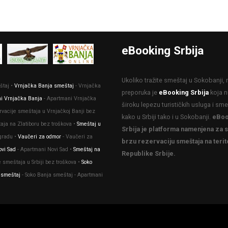
eBooking Srbija
Ukoliko tražite smeštaj u Sokobanji,
štaj •
Vrnjačka Banja smeštaj
- Vrnjačka
preporuka je
eBooking Srbija
koja n
i Vrnjačka Banja
- Apartmani Vrnjačka
široku lepezu turističkih usluga i sm
rvacije smeštaja u Vrnjačkoj Banji bez
kako u Srbiji tako i u Sokobanji.
eBoo
taja na Zlatiboru bez troškova •
Smeštaj u
Srbija je platforma namenjena za s
gradu •
Vaučeri za odmor
- Vaučeri za
brzu rezervaciju smeštaja na terito
vi Sad
- Apartmani Novi Sad •
Smeštaj na
Republike Srbije.
 smeštaja u Srbiji bez troškova •
Soko
 smeštaj
- Soko Banja smeštaj - Apartmani