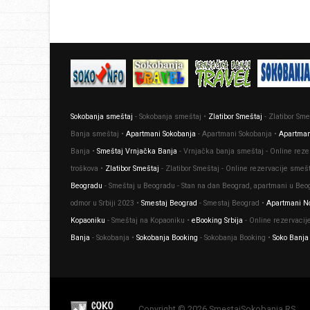
Sokobanja smeštaj
- Sokobanja smeštaj •
Zlatibor Smeštaj
- Zlatibor Sme
Banja smeštaj •
Apartmani Sokobanja
- Apartmani Sokobanja •
Apartman
Banja •
Smeštaj Vrnjačka Banja
- Vrnjačka banja smeštaj - Online reze
troškova •
Zlatibor Smeštaj
- Zlatibor Smeštaj - Online rezervacije smeš
Beogradu
- Smeštaj u Beogradu - Stan na dan Beograd, apartmani u Beo
odmor u Srbiji 2023 •
Smestaj Beograd
- Smestaj Beograd •
Apartmani No
Kopaoniku
- Smeštaj na Kopaoniku •
eBooking Srbija
- Оnline rezervacije
Banja
- Sokobanja •
Sokobanja Booking
- Sokobanja Booking •
Soko Banja
Copyright © 2026 SmestajSokobanja.RS